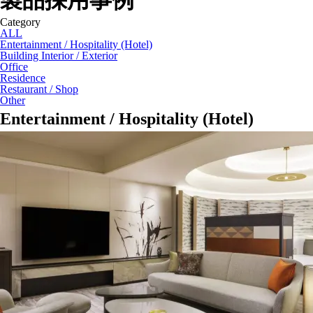
製品採用事例
Category
ALL
Entertainment / Hospitality (Hotel)
Building Interior / Exterior
Office
Residence
Restaurant / Shop
Other
Entertainment / Hospitality (Hotel)