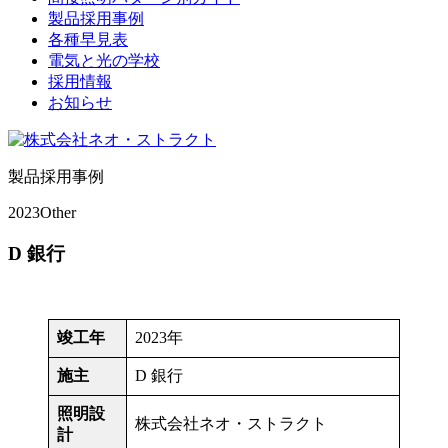
製品採用事例
各種早見表
電気と光の学校
採用情報
お知らせ
製品採用事例
2023
Other
D 銀行
竣工年
2023年
施主
D 銀行
照明設
株式会社ネオ・ストラクト
計