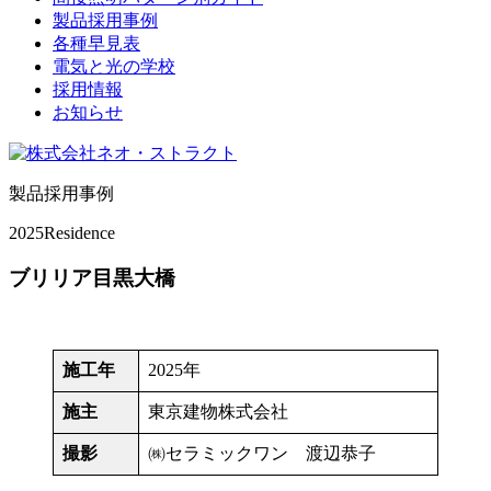
製品採用事例
各種早見表
電気と光の学校
採用情報
お知らせ
製品採用事例
2025
Residence
ブリリア目黒大橋
施工年
2025年
施主
東京建物株式会社
撮影
㈱セラミックワン 渡辺恭子