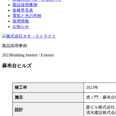
製品採用事例
各種早見表
電気と光の学校
採用情報
お知らせ
製品採用事例
2023
Building Interior / Exterior
麻布台ヒルズ
竣工年
2023年
施主
虎ノ門・麻布台
森ビル株式会社
設計
清水建設株式会社